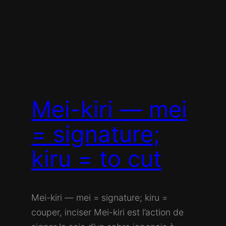
Mei-kiri — mei
= signature;
kiru = to cut
Mei-kiri — mei = signature; kiru =
couper, inciser Mei-kiri est l’action de