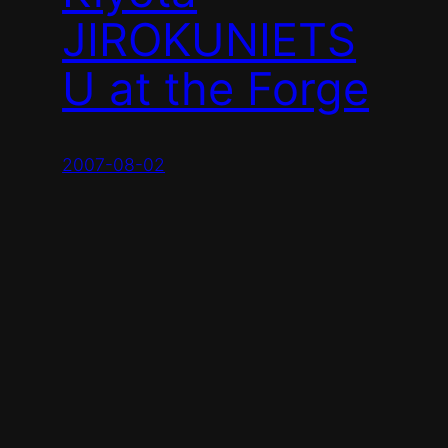
JIROKUNIETS
U at the Forge
2007-08-02
←
Previous Page
S
e
a