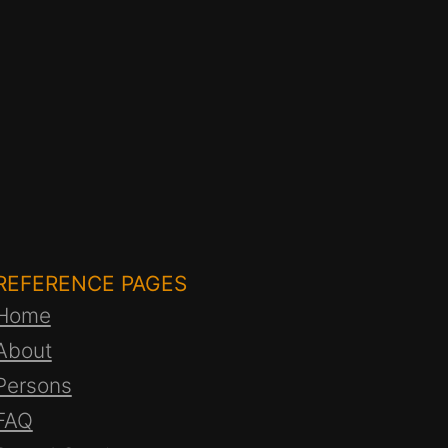
REFERENCE PAGES
Home
About
Persons
FAQ