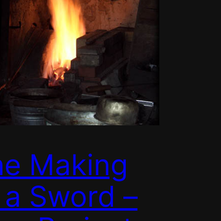
he Making
 a Sword –