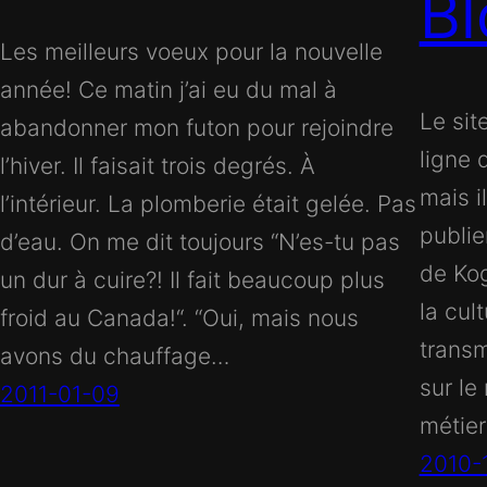
Bl
Les meilleurs voeux pour la nouvelle
année! Ce matin j’ai eu du mal à
Le sit
abandonner mon futon pour rejoindre
ligne 
l’hiver. Il faisait trois degrés. À
mais i
l’intérieur. La plomberie était gelée. Pas
publie
d’eau. On me dit toujours “N’es-tu pas
de Kog
un dur à cuire?! Il fait beaucoup plus
la cul
froid au Canada!“. “Oui, mais nous
transm
avons du chauffage…
sur le
2011-01-09
métier
2010-