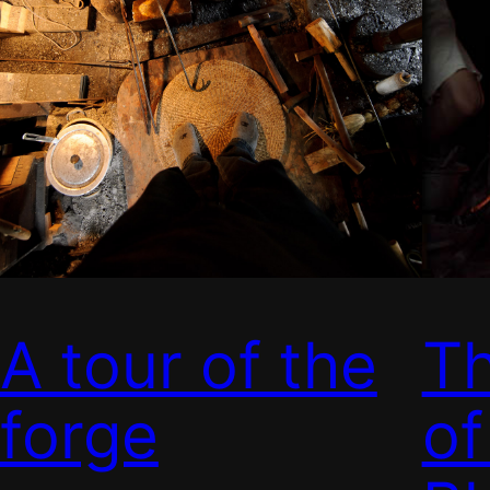
A tour of the
T
forge
of