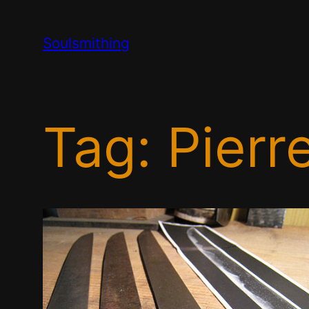
Skip
to
Soulsmithing
content
Tag:
Pierr