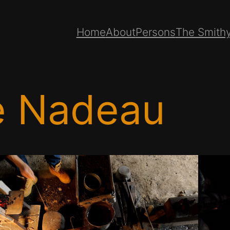
Home
About
Persons
The Smith
e Nadeau