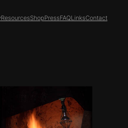
y
Resources
Shop
Press
FAQ
Links
Contact