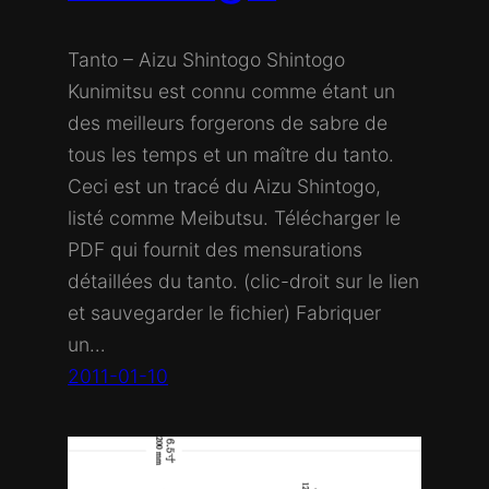
Tanto – Aizu Shintogo Shintogo
Kunimitsu est connu comme étant un
des meilleurs forgerons de sabre de
tous les temps et un maître du tanto.
Ceci est un tracé du Aizu Shintogo,
listé comme Meibutsu. Télécharger le
PDF qui fournit des mensurations
détaillées du tanto. (clic-droit sur le lien
et sauvegarder le fichier) Fabriquer
un…
2011-01-10