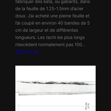
fabriquer des kata, ou gabarits, dans
de la feuille de 1.25-1.5mm d’acier
doux. J’ai acheté une pleine feuille et
l’ai coupé en environ 40 bandes de 5
cm de largeur et de différentes
longueurs. Les tachi les plus longs
n’excèdent normalement pas 100…
2011-01-15