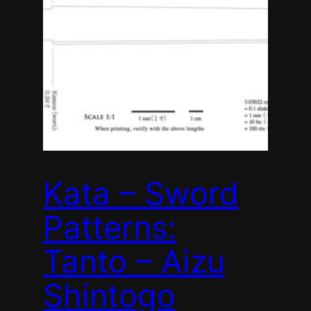
Kata – Sword
Patterns:
Tanto – Aizu
Shintogo