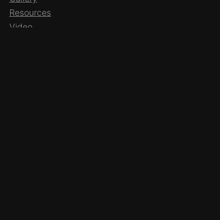
Resources
Video
REFERENCE PAGES
Home
About
Persons
FAQ
Sword Service
Links
Contact
soulsmithing.com
|
privacy policy
| site by
islandblacksmith